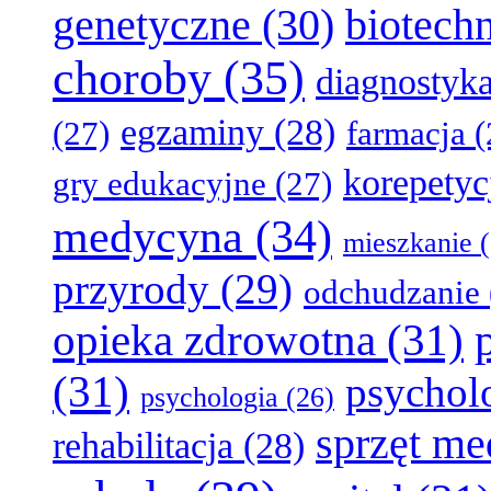
genetyczne
(30)
biotech
choroby
(35)
diagnostyk
egzaminy
(28)
(27)
farmacja
(
korepetyc
gry edukacyjne
(27)
medycyna
(34)
mieszkanie
(
przyrody
(29)
odchudzanie
opieka zdrowotna
(31)
(31)
psychol
psychologia
(26)
sprzęt m
rehabilitacja
(28)