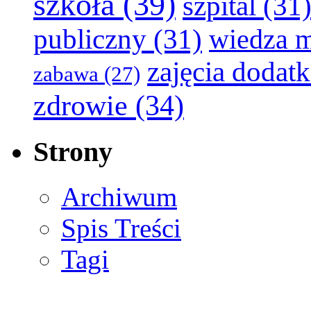
szkoła
(39)
szpital
(31
publiczny
(31)
wiedza 
zajęcia dodat
zabawa
(27)
zdrowie
(34)
Strony
Archiwum
Spis Treści
Tagi