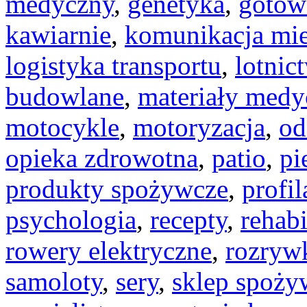
medyczny
,
genetyka
,
gotow
kawiarnie
,
komunikacja mie
logistyka transportu
,
lotnic
budowlane
,
materiały medy
motocykle
,
motoryzacja
,
od
opieka zdrowotna
,
patio
,
pi
produkty spożywcze
,
profi
psychologia
,
recepty
,
rehabi
rowery elektryczne
,
rozryw
samoloty
,
sery
,
sklep spoży