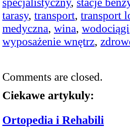
specjalistyczny
,
stacje ben
tarasy
,
transport
,
transport l
medyczna
,
wina
,
wodociągi
wyposażenie wnętrz
,
zdrow
Comments are closed.
Ciekawe artykuly:
Ortopedia i Rehabili