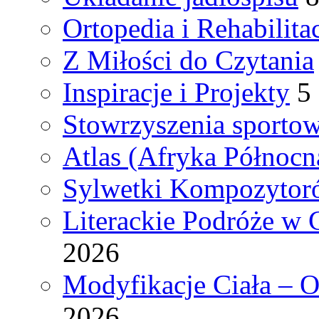
Ortopedia i Rehabilita
Z Miłości do Czytania
Inspiracje i Projekty
5
Stowrzyszenia sporto
Atlas (Afryka Północn
Sylwetki Kompozyto
Literackie Podróże w C
2026
Modyfikacje Ciała – 
2026