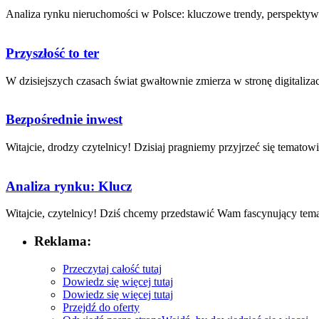
Analiza rynku ‍nieruchomości​ w Polsce: kluczowe trendy,​ perspektywy
Przyszłość to ter
W dzisiejszych czasach świat​ gwałtownie zmierza w ‌stronę digitalizacji
Bezpośrednie inwest
Witajcie, drodzy ⁢czytelnicy! Dzisiaj pragniemy przyjrzeć się tematowi
Analiza rynku: Klucz
Witajcie, ⁣czytelnicy! Dziś chcemy przedstawić Wam fascynujący temat:
Reklama:
Przeczytaj całość tutaj
Dowiedz się więcej tutaj
Dowiedz się więcej tutaj
Przejdź do oferty