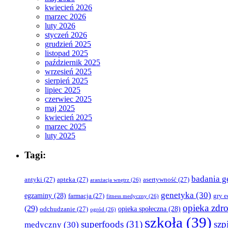
kwiecień 2026
marzec 2026
luty 2026
styczeń 2026
grudzień 2025
listopad 2025
październik 2025
wrzesień 2025
sierpień 2025
lipiec 2025
czerwiec 2025
maj 2025
kwiecień 2025
marzec 2025
luty 2025
Tagi:
badania g
antyki
(27)
apteka
(27)
asertywność
(27)
aranżacja wnętrz
(26)
genetyka
(30)
egzaminy
(28)
farmacja
(27)
gry 
fitness medyczny
(26)
opieka zdr
(29)
opieka społeczna
(28)
odchudzanie
(27)
ogród
(26)
szkoła
(39)
superfoods
(31)
szpi
medyczny
(30)