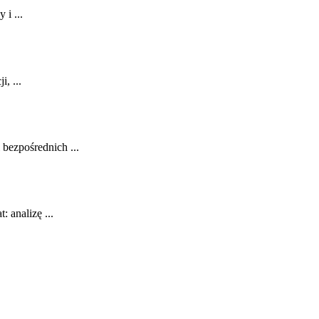
 i ...
, ...
 bezpośrednich ...
 analizę ...