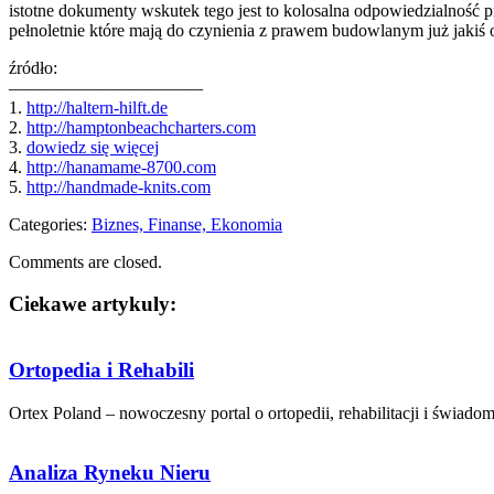
istotne dokumenty wskutek tego jest to kolosalna odpowiedzialność 
pełnoletnie które mają do czynienia z prawem budowlanym już jakiś o
źródło:
———————————
1.
http://haltern-hilft.de
2.
http://hamptonbeachcharters.com
3.
dowiedz się więcej
4.
http://hanamame-8700.com
5.
http://handmade-knits.com
Categories:
Biznes, Finanse, Ekonomia
Comments are closed.
Ciekawe artykuly:
Ortopedia i Rehabili
Ortex Poland – nowoczesny portal o ortopedii, rehabilitacji i świadom
Analiza Ryneku Nieru