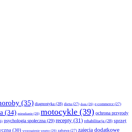
horoby
(35)
diagnostyka
(28)
dieta
(27)
e-commerce
(27)
dom
(26)
motocykle
(39)
a
(34)
ochrona przyrody
mieszkanie
(26)
recepty
(31)
sprzęt
psychologia społeczna
(29)
rehabilitacja
(28)
6)
zajęcia dodatkowe
yczna
(30)
zabawa
(27)
wyposażenie wnętrz
(26)