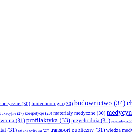
c
budownictwo
(34)
enetyczne
(30)
biotechnologia
(30)
medycyn
materiały medyczne
(30)
korepetycje
(28)
edukacyjne
(27)
profilaktyka
(33)
owotna
(31)
przychodnia
(31)
psychologia
(2
tal
(31)
transport publiczny
(31)
wiedza med
sztuka cyfrowa
(27)