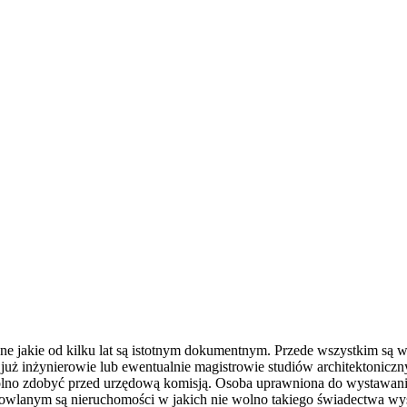
e jakie od kilku lat są istotnym dokumentnym. Przede wszystkim są w 
już inżynierowie lub ewentualnie magistrowie studiów architektonic
olno zdobyć przed urzędową komisją. Osoba uprawniona do wystawani
udowlanym są nieruchomości w jakich nie wolno takiego świadectwa wy