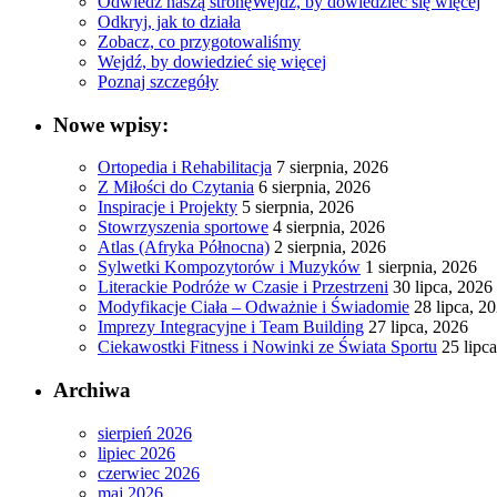
Odwiedź naszą stronę
Wejdź, by dowiedzieć się więcej
Odkryj, jak to działa
Zobacz, co przygotowaliśmy
Wejdź, by dowiedzieć się więcej
Poznaj szczegóły
Nowe wpisy:
Ortopedia i Rehabilitacja
7 sierpnia, 2026
Z Miłości do Czytania
6 sierpnia, 2026
Inspiracje i Projekty
5 sierpnia, 2026
Stowrzyszenia sportowe
4 sierpnia, 2026
Atlas (Afryka Północna)
2 sierpnia, 2026
Sylwetki Kompozytorów i Muzyków
1 sierpnia, 2026
Literackie Podróże w Czasie i Przestrzeni
30 lipca, 2026
Modyfikacje Ciała – Odważnie i Świadomie
28 lipca, 2
Imprezy Integracyjne i Team Building
27 lipca, 2026
Ciekawostki Fitness i Nowinki ze Świata Sportu
25 lipc
Archiwa
sierpień 2026
lipiec 2026
czerwiec 2026
maj 2026